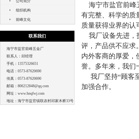
公司简介
海宁市盐官前峰五
组织机构
有完整、科学的质
前峰文化
质量获得业界的认
我厂设备先进，技
联系我们
评，产品供不应求
海宁市盐官前峰五金厂
内外客商的厚爱，
联系人：邱经理
手机：13575326651
誉。多年来，我们
电话：0573-87620690
我厂坚持“顾客至
传真：0573-87620690
加强合作。
邮箱：806212848@qq.com
网址：www.hnqfwj.com
地址：海宁市盐官镇联农村邱家木桥33号